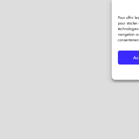
Pour offrir l
pour stocker 
technologies
navigation ou
consentement 
Ac
 il est courant que les effets de ces éléments commencent à se
ous pouvez résoudre bon nombre de ces problèmes avec quelque
evêtement en vinyle est essentiel pour éliminer les substances qui
es selon l’expert
couvreur, zingueur et charpentier en Haute-
yle, vous pouvez les faire durer beaucoup plus longtemps et prés