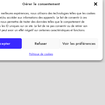
Gérer le consentement
es meilleures expériences, nous utilisons des technologies telles que les cookies
et/ou accéder aux informations des appareils. Le fait de consentir à ces
 nous permettra de traiter des données telles que le comportement de
 les ID uniques sur ce site. Le fait de ne pas consentir ou de retirer son
peut avoir un effet négatif sur certaines caractéristiques et fonctions.
cepter
Refuser
Voir les préférences
Politique de cookies
Vous aimez cet article ?
D’autres pourraient vous
intéresser !
erver
Retour