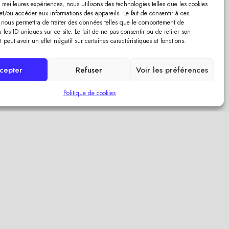
es meilleures expériences, nous utilisons des technologies telles que les cookies
et/ou accéder aux informations des appareils. Le fait de consentir à ces
 nous permettra de traiter des données telles que le comportement de
 les ID uniques sur ce site. Le fait de ne pas consentir ou de retirer son
peut avoir un effet négatif sur certaines caractéristiques et fonctions.
cepter
Refuser
Voir les préférences
Politique de cookies
et le
Vous aimez cet article ?
D’autres pourraient vous
intéresser !
posés
ois
Retour
 se
nier.