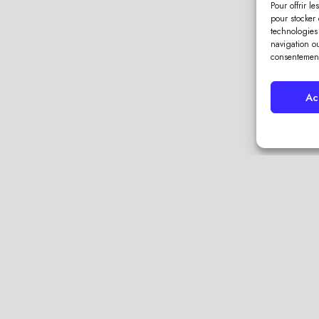
Pour offrir l
pour stocker 
technologies
navigation ou
consentement 
Ac
ivers problèmes, notamment un inconfort, des dommages intérieurs 
 votre toit peut également être impacté par l’humidité ? On vous
u toit peuvent se tendre, se fendre et se dilater lorsqu’ils sont ex
ement, selon les professionnels en
charpenterie et ossature b
ntérieur de votre maison vers le grenier. Cela fait que les bardeaux
nt augmenter le risque de dégâts d’eau sur votre toit et votre gre