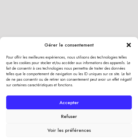
Gérer le consentement
Pour offrir les meilleures expériences, nous utilisons des technologies telles
que les cookies pour stocker et/ou accéder aux informations des appareils. Le
fait de consentir à ces technologies nous permettra de traiter des données
telles que le comportement de navigation ou les ID uniques sur ce site. Le fait
de ne pas consentir ou de retirer son consentement peut avoir un effet négatif
sur certaines caractéristiques et fonctions.
Depuis
2018, ALC BOIS
accompagne les particuliers et
Accepter
les professionnels dans leurs projets de
construction et
de rénovation bois en Savoie et Haute-Savoie.
Refuser
Fondée par
Adrien Alcina
, l’entreprise conçoit et réalise
des ouvrages bois sur mesure, alliant
technicité,
Voir les préférences
esthétique et durabilité
, dans le respect des normes et